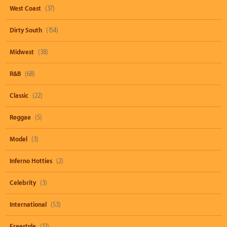
West Coast
(37)
Dirty South
(154)
Midwest
(38)
R&B
(68)
Classic
(22)
Reggae
(5)
Model
(3)
Inferno Hotties
(2)
Celebrity
(3)
International
(53)
Freestyle
(12)