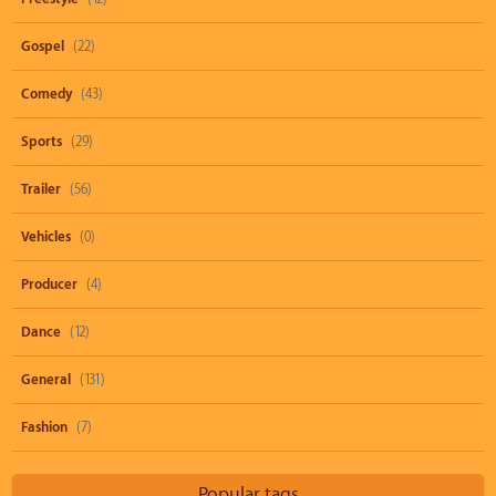
Gospel
(22)
Comedy
(43)
Sports
(29)
Trailer
(56)
Vehicles
(0)
Producer
(4)
Dance
(12)
General
(131)
Fashion
(7)
Popular tags