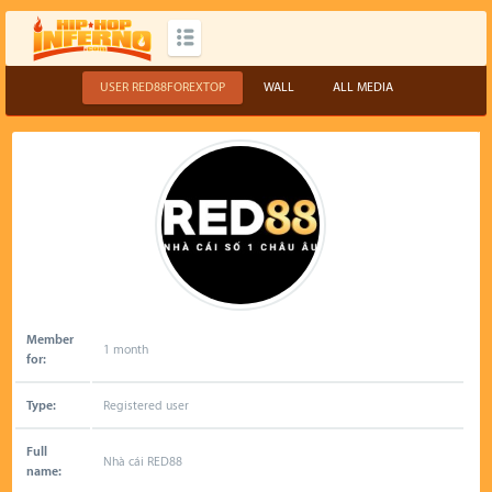
USER RED88FOREXTOP
WALL
ALL MEDIA
Member
1 month
for:
Type:
Registered user
Full
Nhà cái RED88
name: