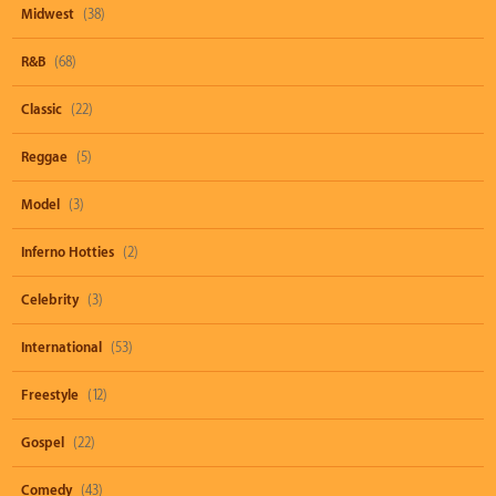
Midwest
(38)
R&B
(68)
Classic
(22)
Reggae
(5)
Model
(3)
Inferno Hotties
(2)
Celebrity
(3)
International
(53)
Freestyle
(12)
Gospel
(22)
Comedy
(43)