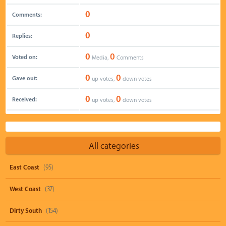
0
Comments:
0
Replies:
0
0
Voted on:
Media,
Comments
0
0
Gave out:
up votes,
down votes
0
0
Received:
up votes,
down votes
All categories
East Coast
(95)
West Coast
(37)
Dirty South
(154)