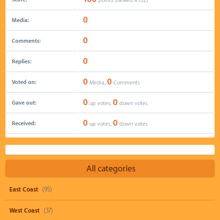
points (ranked #
532
)
0
Media:
0
Comments:
0
Replies:
0
0
Voted on:
Media,
Comments
0
0
Gave out:
up votes,
down votes
0
0
Received:
up votes,
down votes
All categories
East Coast
(95)
West Coast
(37)