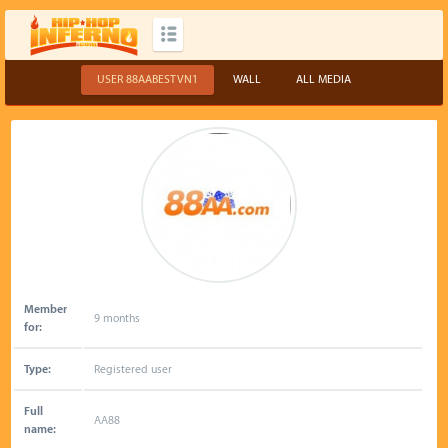
USER 88AABESTVN1
WALL
ALL MEDIA
Member
9 months
for:
Type:
Registered user
Full
AA88
name: