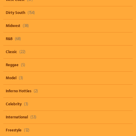
Dirty South
(154)
Midwest
(38)
R&B
(68)
Classic
(22)
Reggae
(5)
Model
(3)
Inferno Hotties
(2)
Celebrity
(3)
International
(53)
Freestyle
(12)