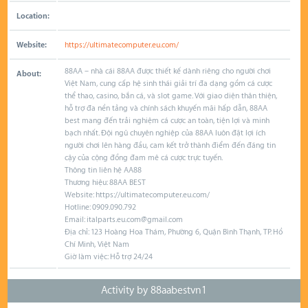
Location:
Website:
https://ultimatecomputer.eu.com/
88AA – nhà cái 88AA được thiết kế dành riêng cho người chơi
About:
Việt Nam, cung cấp hệ sinh thái giải trí đa dạng gồm cá cược
thể thao, casino, bắn cá, và slot game. Với giao diện thân thiện,
hỗ trợ đa nền tảng và chính sách khuyến mãi hấp dẫn, 88AA
best mang đến trải nghiệm cá cược an toàn, tiện lợi và minh
bạch nhất. Đội ngũ chuyên nghiệp của 88AA luôn đặt lợi ích
người chơi lên hàng đầu, cam kết trở thành điểm đến đáng tin
cậy của cộng đồng đam mê cá cược trực tuyến.
Thông tin liên hệ AA88
Thương hiệu: 88AA BEST
Website: https://ultimatecomputer.eu.com/
Hotline: 0909.090.792
Email: italparts.eu.com@gmail.com
Địa chỉ: 123 Hoàng Hoa Thám, Phường 6, Quận Bình Thạnh, TP. Hồ
Chí Minh, Việt Nam
Giờ làm việc: Hỗ trợ 24/24
Activity by 88aabestvn1