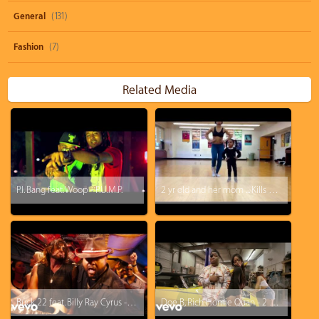
General
(131)
Fashion
(7)
Related Media
P.I. Bang feat. Woop - P.U.M.P.
2 yr old and her mom ... Kills choreography !!! 2years old !
Buck 22 feat. Billy Ray Cyrus - Achy Breaky 2
Doe B, Rich Homie Quan - 2 Many