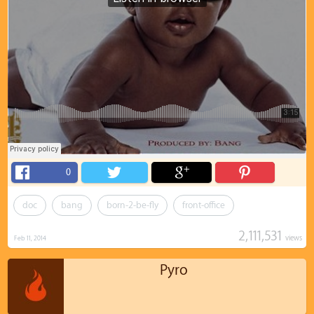
0
doc
bang
born-2-be-fly
front-office
2,111,531
views
Feb 11, 2014
Pyro