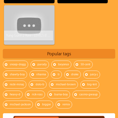
Yung Gunn 2 Raw - LEVELS (freestyle)
Popular tags
snoop-dogg
parody
beyonce
50-cent
shawty-boy
rihanna
ti
drake
juicy-j
nicki-minaj
dolo-b
michael-brown
big-krit
heavy-d
rick-ross
burna-boy
casino-gwaup
michael-jackson
biggie
remix