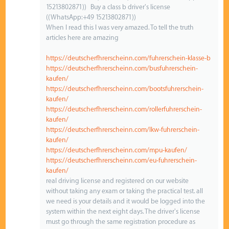
15213802871)) Buy a class b driver's license
((WhatsApp:+49 15213802871))
When I read this I was very amazed. To tell the truth
articles here are amazing
https://deutscherfhrerscheinn.com/fuhrerschein-klasse-b
https://deutscherfhrerscheinn.com/busfuhrerschein-
kaufen/
https://deutscherfhrerscheinn.com/bootsfuhrerschein-
kaufen/
https://deutscherfhrerscheinn.com/rollerfuhrerschein-
kaufen/
https://deutscherfhrerscheinn.com/lkw-fuhrerschein-
kaufen/
https://deutscherfhrerscheinn.com/mpu-kaufen/
https://deutscherfhrerscheinn.com/eu-fuhrerschein-
kaufen/
real driving license and registered on our website
without taking any exam or taking the practical test. all
we need is your details and it would be logged into the
system within the next eight days. The driver's license
must go through the same registration procedure as